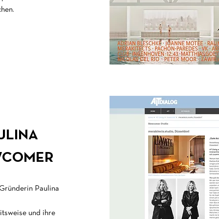
chen.
ULINA
EWCOMER
 Gründerin Paulina
eitsweise und ihre